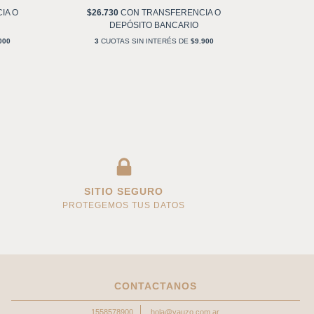
IA O
$26.730
CON
TRANSFERENCIA O
$19.
DEPÓSITO BANCARIO
000
3
CUOTAS SIN INTERÉS DE
$9.900
3
CU
SITIO SEGURO
PROTEGEMOS TUS DATOS
CONTACTANOS
1558578900
hola@yauzo.com.ar