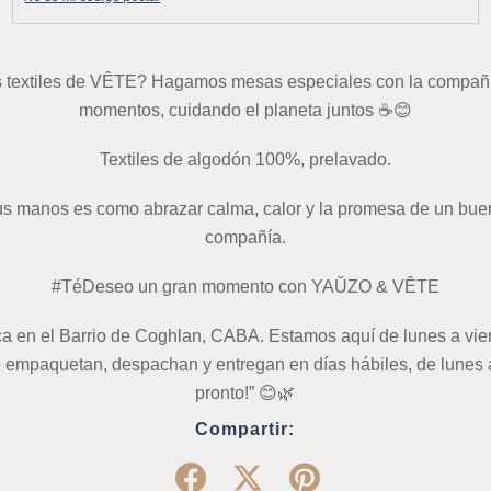
textiles de VÊTE? Hagamos mesas especiales con la compañia 
momentos, cuidando el planeta juntos ☕️😊
Textiles de algodón 100%, prelavado.
tus manos es como abrazar calma, calor y la promesa de un bue
compañía.
#TéDeseo un gran momento con YAŬZO & VÊTE
a en el Barrio de Coghlan, CABA. Estamos aquí de lunes a viern
e empaquetan, despachan y entregan en días hábiles, de lunes a
pronto!” 😊🌿
Compartir: