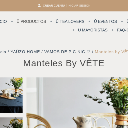
CREAR CUENTA
INICIAR SESIÓN
ICIO
Ŭ PRODUCTOS
Ŭ TEA LOVERS
Ŭ EVENTOS
Ŭ MAYORISTAS
FAQ-
icio
/
YAŬZO HOME
/
VAMOS DE PIC NIC ♡
/
Manteles by V
Manteles By VÊTE