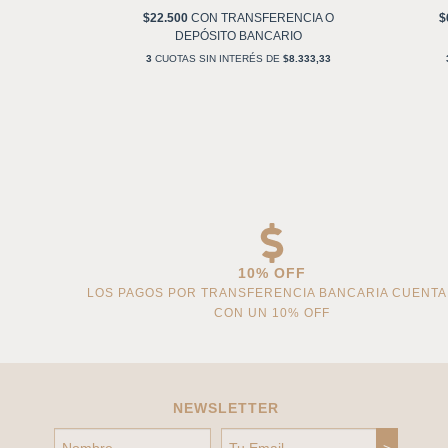
NCIA O
$22.500
CON
TRANSFERENCIA O
$
IO
DEPÓSITO BANCARIO
1.666,67
3
CUOTAS SIN INTERÉS DE
$8.333,33
10% OFF
LOS PAGOS POR TRANSFERENCIA BANCARIA CUENT
CON UN 10% OFF
NEWSLETTER