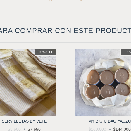
ARA COMPRAR CON ESTE PRODUC
10
%
OFF
10
SERVILLETAS BY VÊTE
MY BIG Ŭ BAG YAŬZ
$8.500
$7.650
$160.000
$144.000