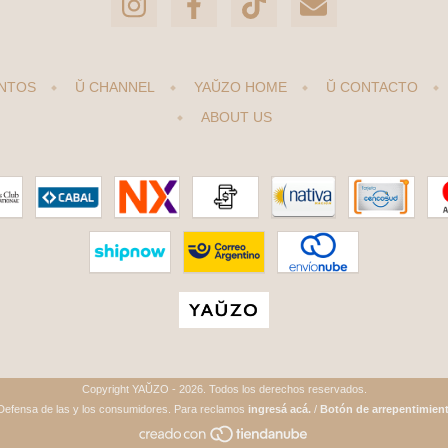
NTOS
Ŭ CHANNEL
YAŬZO HOME
Ŭ CONTACTO
ABOUT US
Copyright YAŬZO - 2026. Todos los derechos reservados.
Defensa de las y los consumidores. Para reclamos
ingresá acá.
/
Botón de arrepentimien