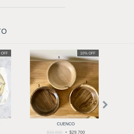
TO
%
OFF
10
%
OFF
O
CUENCO
$33.000
$29.700