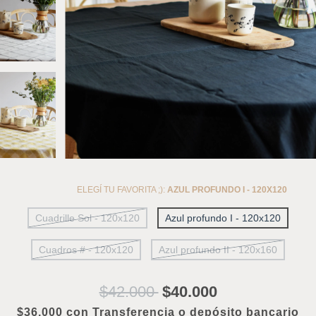
ELEGÍ TU FAVORITA ;):
AZUL PROFUNDO I - 120X120
Cuadrille Sol - 120x120
Azul profundo I - 120x120
Cuadros # - 120x120
Azul profundo II - 120x160
$42.000
$40.000
$36.000
con
Transferencia o depósito bancario