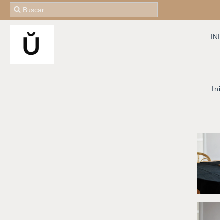
IN
In