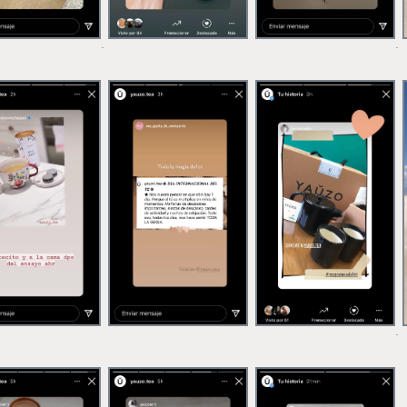
.
.
.