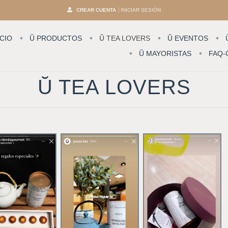
CREAR CUENTA
INICIAR SESIÓN
ICIO
Ŭ PRODUCTOS
Ŭ TEA LOVERS
Ŭ EVENTOS
Ŭ MAYORISTAS
FAQ-
Ŭ TEA LOVERS