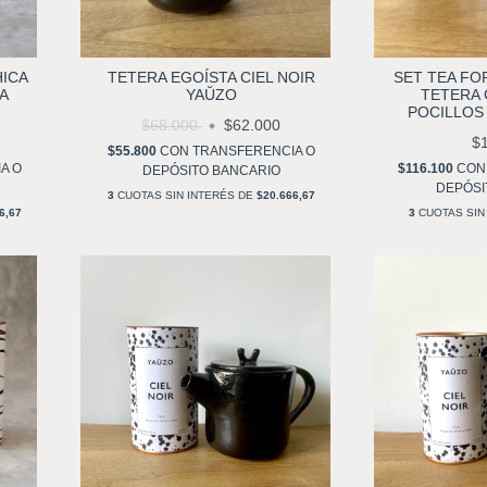
HICA
TETERA EGOÍSTA CIEL NOIR
SET TEA FO
 A
YAŬZO
TETERA 
POCILLOS 
$68.000
$62.000
$
$55.800
CON
TRANSFERENCIA O
A O
$116.100
CON
DEPÓSITO BANCARIO
DEPÓSI
3
CUOTAS SIN INTERÉS DE
$20.666,67
6,67
3
CUOTAS SIN