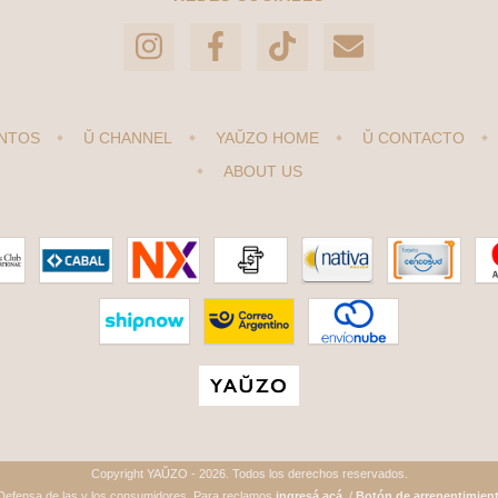
NTOS
Ŭ CHANNEL
YAŬZO HOME
Ŭ CONTACTO
ABOUT US
Copyright YAŬZO - 2026. Todos los derechos reservados.
Defensa de las y los consumidores. Para reclamos
ingresá acá.
/
Botón de arrepentimien