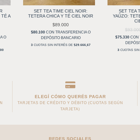
IR
SET TEA TIME CIEL NOIR:
SET TEA 
 TÉ A
TETERA CHICA Y TÉ CIEL NOIR
YAŬZO: TET
CI
$89.000
$93.0
$80.100
CON
TRANSFERENCIA O
A O
$75.330
CON
DEPÓSITO BANCARIO
DEPÓSI
3
CUOTAS SIN INTERÉS DE
$29.666,67
000
3
CUOTAS SIN
ELEGÍ CÓMO QUERÉS PAGAR
AN
TARJETAS DE CRÉDITO Y DÉBITO (CUOTAS SEGÚN
TARJETA)
REDES SOCIALES