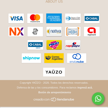
ABOUT US
Copyright YAŬZO - 2026. Todos los derechos reservados.
Defensa de las y los consumidores. Para reclamos
ingresá acá.
Botón de arrepentimiento