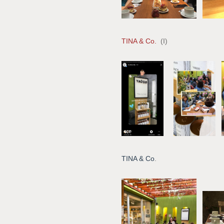
TINA & Co.
(I)
TINA & Co
.