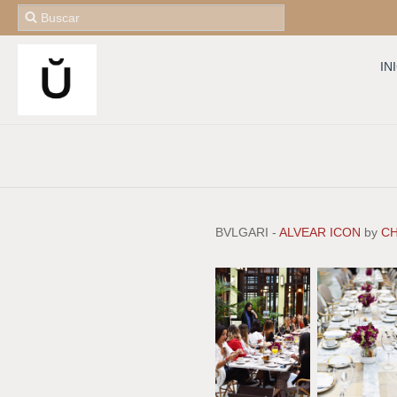
IN
BVLGARI -
ALVEAR ICON
by
C