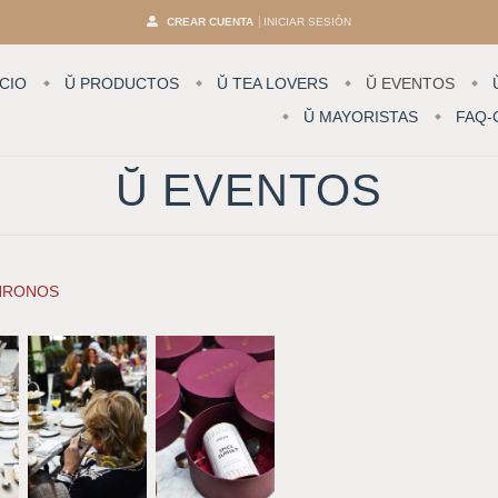
CREAR CUENTA
INICIAR SESIÓN
ICIO
Ŭ PRODUCTOS
Ŭ TEA LOVERS
Ŭ EVENTOS
Ŭ MAYORISTAS
FAQ-
Ŭ EVENTOS
HRONOS