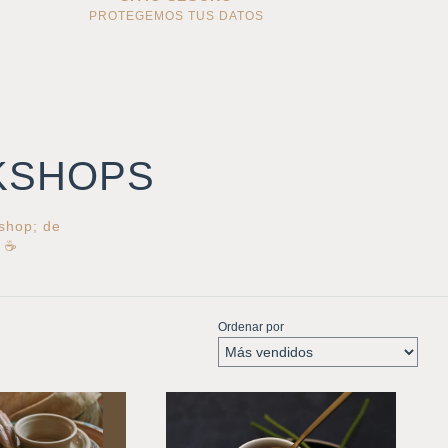
PROTEGEMOS TUS DATOS
KSHOPS
kshop; de
! ☕
Ordenar por