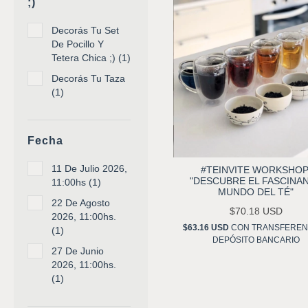
;)
Decorás Tu Set
De Pocillo Y
Tetera Chica ;) (1)
Decorás Tu Taza
(1)
Fecha
11 De Julio 2026,
#TEINVITE WORKSHOP
"DESCUBRE EL FASCINA
11:00hs (1)
MUNDO DEL TÉ"
22 De Agosto
$70.18 USD
2026, 11:00hs.
$63.16 USD
CON
TRANSFEREN
(1)
DEPÓSITO BANCARIO
27 De Junio
2026, 11:00hs.
(1)