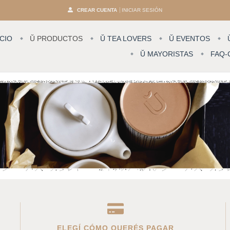
CREAR CUENTA
INICIAR SESIÓN
ICIO
Ŭ PRODUCTOS
Ŭ TEA LOVERS
Ŭ EVENTOS
Ŭ MAYORISTAS
FAQ-
ELEGÍ CÓMO QUERÉS PAGAR