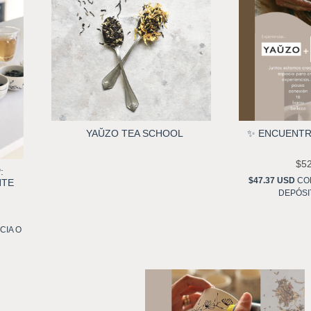
YAŬZO TEA SCHOOL
✨ ENCUENTR
$5
:
$47.37 USD
CO
NTE
DEPÓSI
CIA O