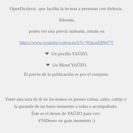
OpenDyslexic, que facilita la lectura a personas con dislexia. 
Además,
podes ver una previa animada, miralo en
https://www.youtube.com/watch?v=9QznrEB9d7Y
❤  Un pocillo YAŬZO.
❤  Un Blend YAŬZO.
El precio de la publicación es por el conjunto.
Tener una taza de té en las manos es poseer calma, calor, cobijo y 
la garantía de un buen momento a solas o acompañado. 
Éste es el deseo de YAŬZO para vos: 
#TéDeseo un gran momento ;)