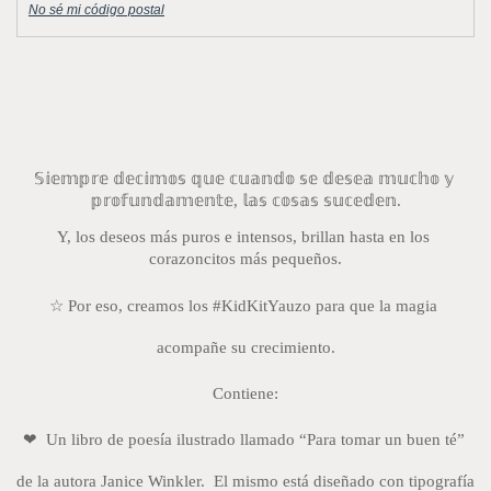
No sé mi código postal
𝕊𝕚𝕖𝕞𝕡𝕣𝕖 𝕕𝕖𝕔𝕚𝕞𝕠𝕤 𝕢𝕦𝕖 𝕔𝕦𝕒𝕟𝕕𝕠 𝕤𝕖 𝕕𝕖𝕤𝕖𝕒 𝕞𝕦𝕔𝕙𝕠 𝕪 
𝕡𝕣𝕠𝕗𝕦𝕟𝕕𝕒𝕞𝕖𝕟𝕥𝕖, 𝕝𝕒𝕤 𝕔𝕠𝕤𝕒𝕤 𝕤𝕦𝕔𝕖𝕕𝕖𝕟.
Y, los deseos más puros e intensos, brillan hasta en los 
corazoncitos más pequeños.
☆ Por eso, creamos los #KidKitYauzo para que la magia 
acompañe su crecimiento.
Contiene:
❤  Un libro de poesía ilustrado llamado “Para tomar un buen té” 
de la autora Janice Winkler.  El mismo está diseñado con tipografía 