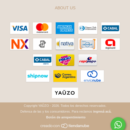
ABOUT US
Copyright YAŬZO - 2026. Todos los derechos reservados.
Defensa de las y los consumidores. Para reclamos
ingresá acá.
Botón de arrepentimiento