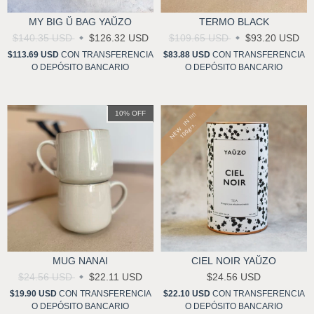
MY BIG Ŭ BAG YAŬZO
TERMO BLACK
$140.35 USD
$126.32 USD
$109.65 USD
$93.20 USD
$113.69 USD
CON
TRANSFERENCIA
$83.88 USD
CON
TRANSFERENCIA
O DEPÓSITO BANCARIO
O DEPÓSITO BANCARIO
10
%
OFF
MUG NANAI
CIEL NOIR YAŬZO
$24.56 USD
$22.11 USD
$24.56 USD
$19.90 USD
CON
TRANSFERENCIA
$22.10 USD
CON
TRANSFERENCIA
O DEPÓSITO BANCARIO
O DEPÓSITO BANCARIO