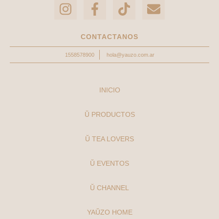
CONTACTANOS
1558578900
hola@yauzo.com.ar
INICIO
Ŭ PRODUCTOS
Ŭ TEA LOVERS
Ŭ EVENTOS
Ŭ CHANNEL
YAŬZO HOME