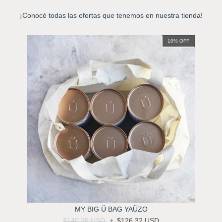
¡Conocé todas las ofertas que tenemos en nuestra tienda!
10
%
OFF
MY BIG Ŭ BAG YAŬZO
$140.35 USD
$126.32 USD