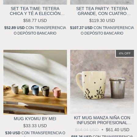
SET TEA TIME: TETERA
SET TEA PARTY: TETERA
CHICA Y TÉ A ELECCIÓN
GRANDE, CON CUATRO
YAŬZO
POCILLOS Y UN TÉ A
$58.77 USD
$119.30 USD
ELECCIÓN YAŬZO
$52.89 USD
CON
TRANSFERENCIA
$107.37 USD
CON
TRANSFERENCIA
O DEPÓSITO BANCARIO
O DEPÓSITO BANCARIO
4
%
OFF
KIT MUG MANZA NIÑA CON
MUG KYOMU BY MEI
INFUSOR PROFESIONAL
$33.33 USD
YAŬZO
$64.04 USD
$61.40 USD
$30 USD
CON
TRANSFERENCIA O
$55.26 USD
CON
TRANSFERENCIA