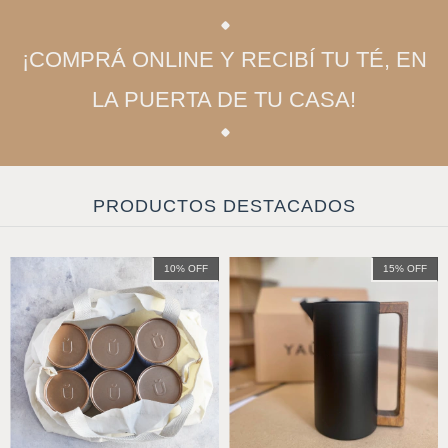
¡COMPRÁ ONLINE Y RECIBÍ TU TÉ, EN
LA PUERTA DE TU CASA!
PRODUCTOS DESTACADOS
10
%
OFF
15
%
OFF