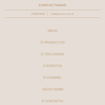
CONTACTANOS
1558578900
hola@yauzo.com.ar
INICIO
Ŭ PRODUCTOS
Ŭ TEA LOVERS
Ŭ EVENTOS
Ŭ CHANNEL
YAŬZO HOME
Ŭ CONTACTO