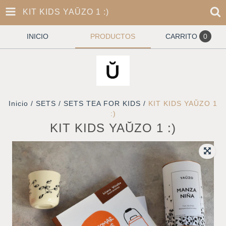
KIT KIDS YAŬZO 1 :)
INICIO
PRODUCTOS
CARRITO
0
Inicio
/
SETS
/
SETS TEA FOR KIDS
/
KIT KIDS YAŬZO 1
:)
KIT KIDS YAŬZO 1 :)