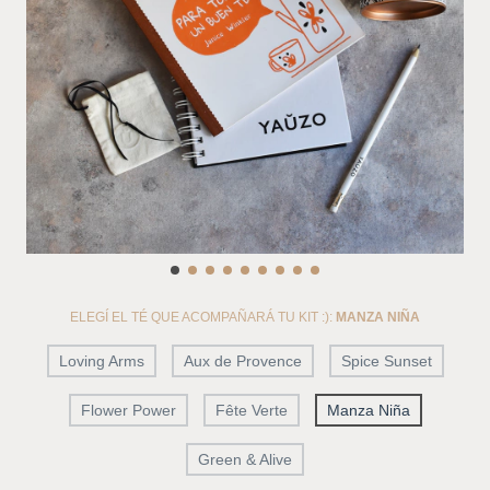
ELEGÍ EL TÉ QUE ACOMPAÑARÁ TU KIT :):
MANZA NIÑA
Loving Arms
Aux de Provence
Spice Sunset
Flower Power
Fête Verte
Manza Niña
Green & Alive