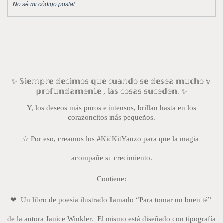
No sé mi código postal
✨ 𝕊𝕚𝕖𝕞𝕡𝕣𝕖 𝕕𝕖𝕔𝕚𝕞𝕠𝕤 𝕢𝕦𝕖 𝕔𝕦𝕒𝕟𝕕𝕠 𝕤𝕖 𝕕𝕖𝕤𝕖𝕒 𝕞𝕦𝕔𝕙𝕠 𝕪 
𝕡𝕣𝕠𝕗𝕦𝕟𝕕𝕒𝕞𝕖𝕟𝕥𝕖 , 𝕝𝕒𝕤 𝕔𝕠𝕤𝕒𝕤 𝕤𝕦𝕔𝕖𝕕𝕖𝕟. ✨
 Y, los deseos más puros e intensos, brillan hasta en los 
corazoncitos más pequeños.
☆ Por eso, creamos los #KidKitYauzo para que la magia 
acompañe su crecimiento.
Contiene:
❤  Un libro de poesía ilustrado llamado “Para tomar un buen té” 
de la autora Janice Winkler.  El mismo está diseñado con tipografía 