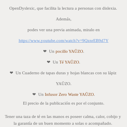
OpenDyslexic, que facilita la lectura a personas con dislexia. 
Además,
podes ver una previa animada, miralo en
https://www.youtube.com/watch?v=9QznrEB9d7Y
❤  Un
 pocillo YAŬZO
.
❤  Un 
Té YAŬZO
.
❤  Un Cuaderno de tapas duras y hojas blancas con su lápiz 
YAŬZO.
❤  Un 
Infusor Zero Waste YAŬZO
.
El precio de la publicación es por el conjunto.
Tener una taza de té en las manos es poseer calma, calor, cobijo y 
la garantía de un buen momento a solas o acompañado. 