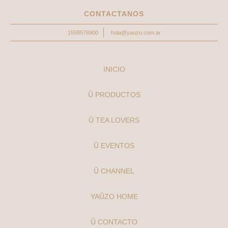
CONTACTANOS
1558578900
hola@yauzo.com.ar
INICIO
Ŭ PRODUCTOS
Ŭ TEA LOVERS
Ŭ EVENTOS
Ŭ CHANNEL
YAŬZO HOME
Ŭ CONTACTO